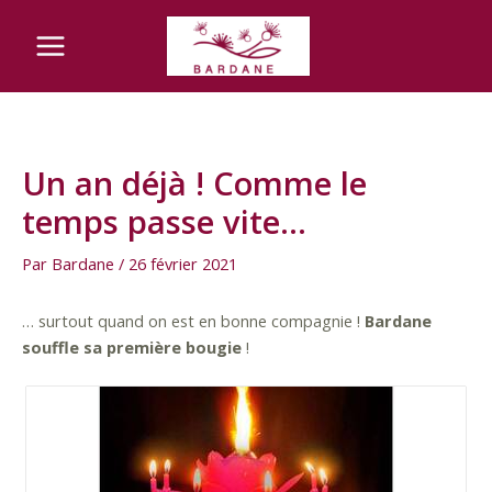
Aller
Navigation
Main
au
des
Menu
contenu
articles
Un an déjà ! Comme le
temps passe vite…
Par
Bardane
/
26 février 2021
… surtout quand on est en bonne compagnie !
Bardane
souffle sa première bougie
!