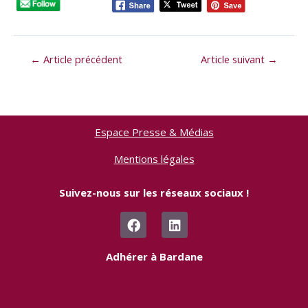
←
Article précédent
Article suivant
→
Espace Presse & Médias
Mentions légales
Suivez-nous sur les réseaux sociaux !
F
L
a
i
c
n
e
k
Adhérer à Bardane
b
e
o
d
o
i