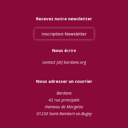
k
n
Recevez notre newsletter
Inscription Newsletter
Nous é
crire
contact [at] bardane.org
Nous adresser un courrier
Bardane
42 rue principale
Hameau de Morgelas
01230 Saint-Rambert-en-Bugey