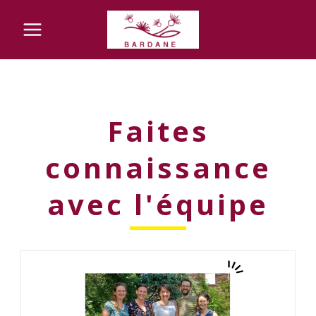
Aller
Main
au
Menu
contenu
Faites
connaissance
avec l'équipe