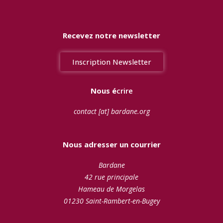
k
n
Recevez notre newsletter
Inscription Newsletter
Nous é
crire
contact [at] bardane.org
Nous adresser un courrier
Bardane
42 rue principale
Hameau de Morgelas
01230 Saint-Rambert-en-Bugey