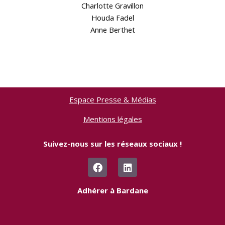
Charlotte Gravillon
Houda Fadel
Anne Berthet
Espace Presse & Médias
Mentions légales
Suivez-nous sur les réseaux sociaux !
F
L
a
i
c
n
e
k
Adhérer à Bardane
b
e
o
d
o
i