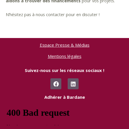
aidons à trouver des financements
pour vos projets.
N’hésitez pas à nous contacter pour en discuter !
Espace Presse & Médias
Mentions légales
Suivez-nous sur les réseaux sociaux !
F
L
a
i
c
n
e
k
Adhérer à Bardane
b
e
o
d
o
i
k
n