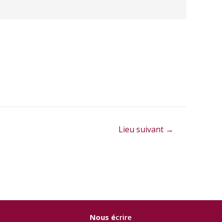
Lieu suivant
→
Nous é
crire