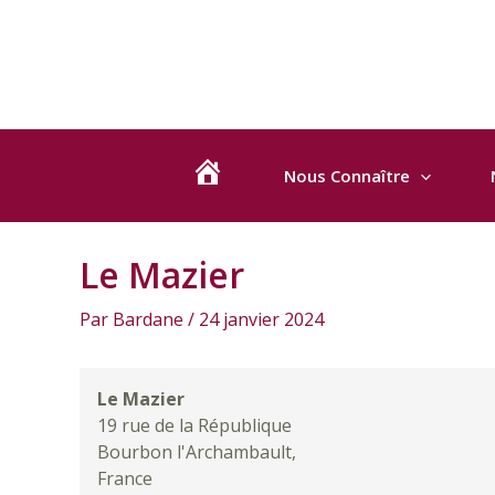
Le
Aller
Navigation
Mazier
au
des
contenu
articles
Nous Connaître
B
I
E
Le Mazier
N
Par
Bardane
/
24 janvier 2024
V
E
N
Le Mazier
U
19 rue de la République
Bourbon l'Archambault
,
E
France
!