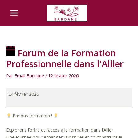
Aller
Forum
Navigation
Château
Main
au
de
des
Bignon
Menu
contenu
la
articles
Formation
Professionnelle
dans
l'Allier
Forum de la Formation
Professionnelle dans l'Allier
Par
Email Bardane
/
12 février 2026
24 février 2026
Parlons formation !
Explorons l’offre et l’accès à la formation dans l’Allier.
Une journée pour échanger, s'inspirer et co construire le