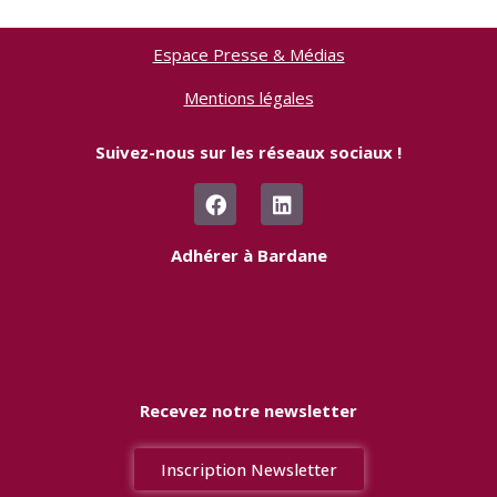
Espace Presse & Médias
Mentions légales
Suivez-nous sur les réseaux sociaux !
F
L
a
i
c
n
e
k
Adhérer à Bardane
b
e
o
d
o
i
k
n
Recevez notre newsletter
Inscription Newsletter