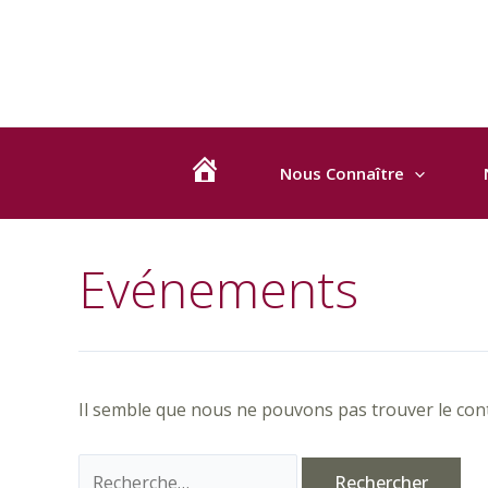
Aller
Rechercher :
au
contenu
Nous Connaître
B
I
E
Evénements
N
V
E
N
Il semble que nous ne pouvons pas trouver le con
U
E
!