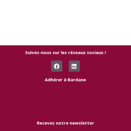
Suivez-nous sur les réseaux sociaux !
F
L
a
i
c
n
e
k
Adhérer à Bardane
b
e
o
d
o
i
k
n
Recevez notre newsletter