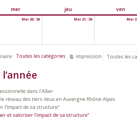
mercredi
20
jeudi
21
vend
mer
jeu
ven
mai
mai
Mai 20, '26
Mai 21, '26
Mai 22
2026
2026
Vue
Toutes les catégories
impression
naire
Catégories
 l’année
ssionnelle dans l'Allier
 le réseau des tiers-lieux en Auvergne Rhône Alpes
er l’impact de sa structure"
er et valoriser l’impact de sa structure"