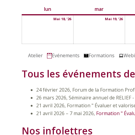
en
lundi
18
mardi
19
lun
mar
mai
mai
Mai 18, '26
Mai 19, '26
2026
2026
Catégories
Atelier
Evénements
Formations
Webi
Tous les événements de
24 février 2026, Forum de la Formation Profe
26 mars 2026, Séminaire annuel de RELIEF -
21 avril 2026, Formation " Évaluer et valoris
21 avril 2026
–
7 mai 2026,
Formation " Évalu
Nos infolettres