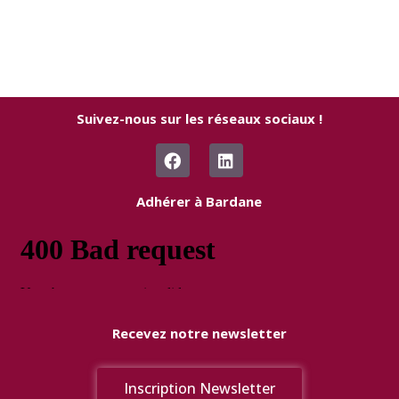
Suivez-nous sur les réseaux sociaux !
F
L
a
i
c
n
e
k
Adhérer à Bardane
b
e
o
d
o
i
k
n
Recevez notre newsletter
Inscription Newsletter