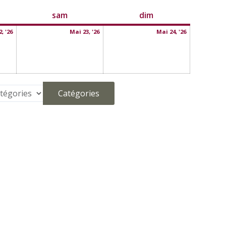
redi
22
samedi
23
dimanche
24
sam
dim
mai
mai
mai
, '26
Mai 23, '26
Mai 24, '26
2026
2026
2026