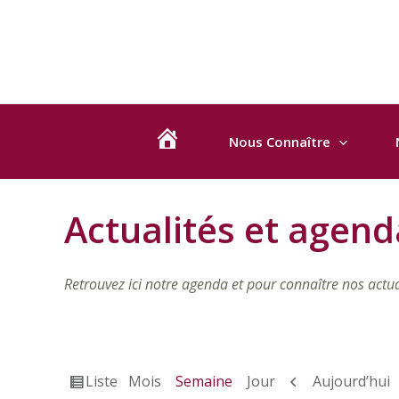
Aller
au
contenu
Nous Connaître
B
I
E
Actualités et agend
N
V
Retrouvez ici notre agenda et pour connaître nos actual
E
N
Catégorie
U
sans
E
nom
Vue
Précédent
Liste
Aujourd’hui
Mois
Semaine
Jour
!